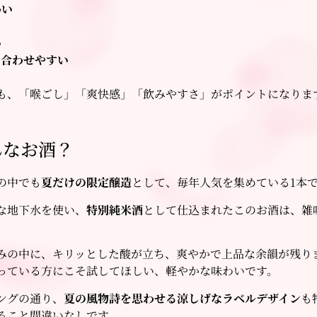
わい
い
と合わせやすい
も、「喉ごし」「爽快感」「飲みやすさ」がポイントになりま
んなお酒？
の中でも
夏だけの限定醸造
として、毎年人気を集めている1本
な地下水を使い、
特別純米酒
として仕込まれたこのお酒は、雑
みの中に、キリッとした酸が立ち、爽やかで上品な余韻が残り
っている方にこそ試してほしい、軽やかな味わいです。
ングの通り、
夏の風物詩を思わせる涼しげなラベルデザイン
も
ること間違いなしです。